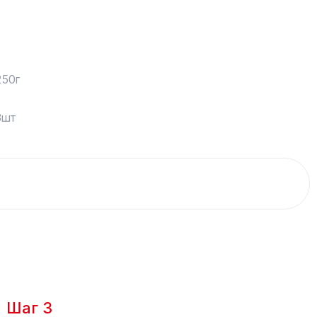
250г
3шт
Шаг 3