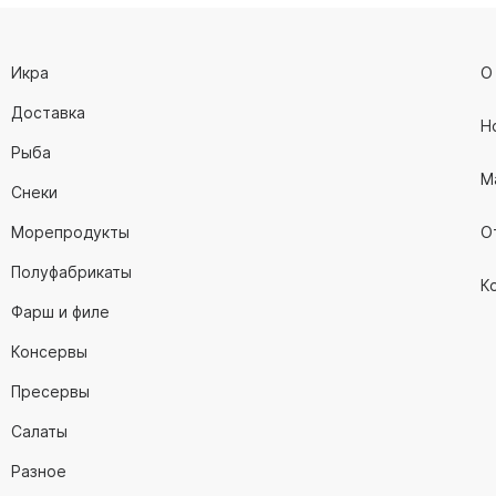
Икра
О
Доставка
Н
Рыба
М
Снеки
Морепродукты
О
Полуфабрикаты
К
Фарш и филе
Консервы
Пресервы
Салаты
Разное