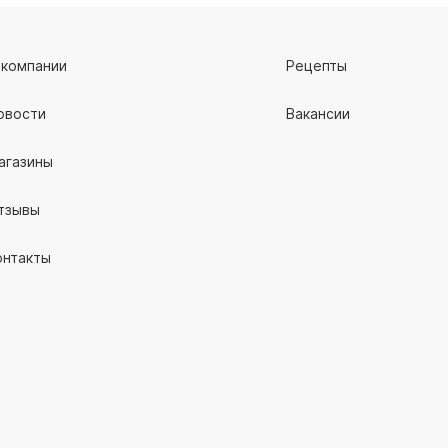
 компании
Рецепты
овости
Вакансии
агазины
тзывы
онтакты