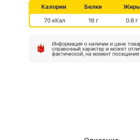
Калории
Белки
Жир
70 кКал
16 г
0.6 г
Информация о наличии и цене това
справочный характер и может отли
фактической, на момент посещения