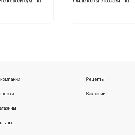
 с кожей с/м 1 кг.
Филе кеты с кожей 1 кг.
 компании
Рецепты
овости
Вакансии
агазины
тзывы