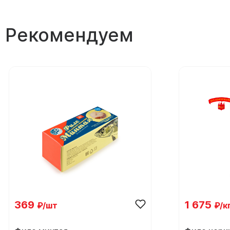
Рекомендуем
369
1 675
₽/шт
₽/к