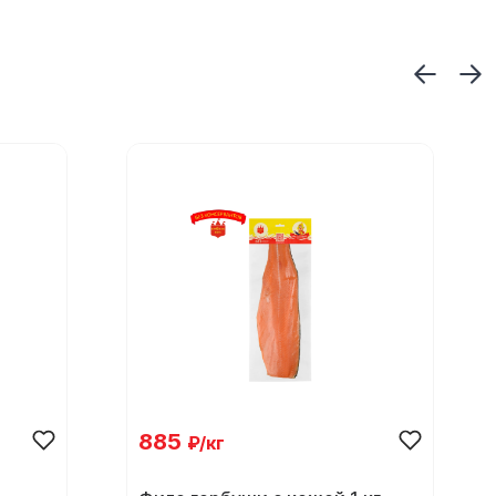
885
₽/кг