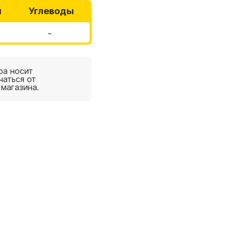
ы
Углеводы
-
ра носит
чаться от
 магазина.