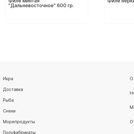
Филе минтая
Филе нерки
"Дальневосточное" 600 гр.
Икра
О
Доставка
Н
Рыба
М
Снеки
Морепродукты
О
Полуфабрикаты