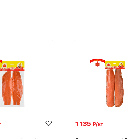
1 135
г
₽/кг