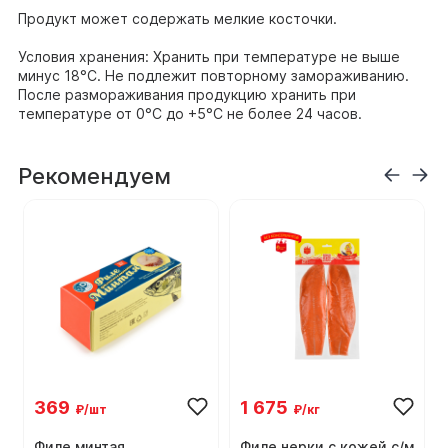
Продукт может содержать мелкие косточки.
Условия хранения: Хранить при температуре не выше
минус 18°C. Не подлежит повторному замораживанию.
После размораживания продукцию хранить при
температуре от 0°C до +5°C не более 24 часов.
Рекомендуем
369
1 675
₽/шт
₽/кг
й
Филе минтая
Филе нерки с кожей с/м