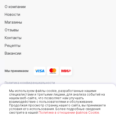
О компании
Новости
Магазины
Отзывы
Контакты
Рецепты
Вакансии
Мы принимаем
Политика конфиденциальности
Оферта
Мы используем файлы cookie, разработанные нашими
специалистами и третьими лицами, для анализа событий на
нашем веб-сайте, что позволяет нам улучшать
взаимодействие с пользователями и обслуживание.
2025 © Компания «Сахалин рыба»
Продолжая просмотр страниц нашего сайта, вы принимаете
условия его использования. Более подробные сведения
Мы используем cookie-файлы, чтобы получать
смотрите в нашей
Политике в отношении файлов Cookie.
статистику, которая помогает показывать вам