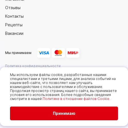
Отзывы
Контакты
Рецепты
Вакансии
Мы принимаем
Политика конфиденциальности
Оферта
Мы используем файлы cookie, разработанные нашими
специалистами и третьими лицами, для анализа событий на
нашем веб-сайте, что позволяет нам улучшать
взаимодействие с пользователями и обслуживание.
2025 © Компания «Сахалин рыба»
Продолжая просмотр страниц нашего сайта, вы принимаете
условия его использования. Более подробные сведения
Мы используем cookie-файлы, чтобы получать
смотрите в нашей
Политике в отношении файлов Cookie.
статистику, которая помогает показывать вам
самые интересные и выгодные предложения. Вы
можете отключить cookie-файлы в настройках.
Продолжая пользоваться сайтом без изменения
Принимаю
настроек, вы даете согласие на использование
ваших cookie-файлов. Всегда рады видеть вас на
нашем сайте!
Подробнее..