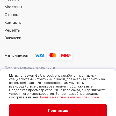
Магазины
Отзывы
Контакты
Рецепты
Вакансии
Мы принимаем
Политика конфиденциальности
Оферта
Мы используем файлы cookie, разработанные нашими
специалистами и третьими лицами, для анализа событий на
нашем веб-сайте, что позволяет нам улучшать
взаимодействие с пользователями и обслуживание.
2025 © Компания «Сахалин рыба»
Продолжая просмотр страниц нашего сайта, вы принимаете
условия его использования. Более подробные сведения
Мы используем cookie-файлы, чтобы получать
смотрите в нашей
Политике в отношении файлов Cookie.
статистику, которая помогает показывать вам
самые интересные и выгодные предложения. Вы
можете отключить cookie-файлы в настройках.
Продолжая пользоваться сайтом без изменения
Принимаю
настроек, вы даете согласие на использование
ваших cookie-файлов. Всегда рады видеть вас на