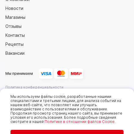
Новости
Магазины
Отзывы
Контакты
Рецепты
Вакансии
Мы принимаем
Политика конфиденциальности
Оферта
Мы используем файлы cookie, разработанные нашими
специалистами и третьими лицами, для анализа событий на
нашем веб-сайте, что позволяет нам улучшать
взаимодействие с пользователями и обслуживание.
2025 © Компания «Сахалин рыба»
Продолжая просмотр страниц нашего сайта, вы принимаете
условия его использования. Более подробные сведения
Мы используем cookie-файлы, чтобы получать
смотрите в нашей
Политике в отношении файлов Cookie.
статистику, которая помогает показывать вам
самые интересные и выгодные предложения. Вы
можете отключить cookie-файлы в настройках.