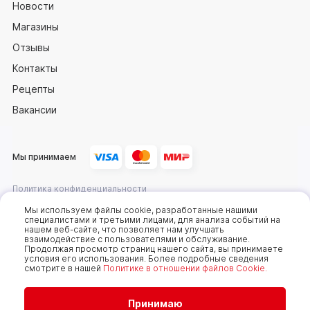
Новости
Магазины
Отзывы
Контакты
Рецепты
Вакансии
Мы принимаем
Политика конфиденциальности
Оферта
Мы используем файлы cookie, разработанные нашими
специалистами и третьими лицами, для анализа событий на
нашем веб-сайте, что позволяет нам улучшать
взаимодействие с пользователями и обслуживание.
2025 © Компания «Сахалин рыба»
Продолжая просмотр страниц нашего сайта, вы принимаете
условия его использования. Более подробные сведения
Мы используем cookie-файлы, чтобы получать
смотрите в нашей
Политике в отношении файлов Cookie.
статистику, которая помогает показывать вам
самые интересные и выгодные предложения. Вы
можете отключить cookie-файлы в настройках.
Продолжая пользоваться сайтом без изменения
Принимаю
настроек, вы даете согласие на использование