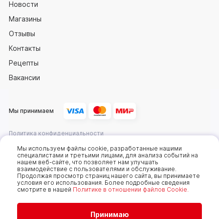
Новости
Магазины
Отзывы
Контакты
Рецепты
Вакансии
Мы принимаем
Политика конфиденциальности
Оферта
Мы используем файлы cookie, разработанные нашими
специалистами и третьими лицами, для анализа событий на
нашем веб-сайте, что позволяет нам улучшать
взаимодействие с пользователями и обслуживание.
2025 © Компания «Сахалин рыба»
Продолжая просмотр страниц нашего сайта, вы принимаете
условия его использования. Более подробные сведения
Мы используем cookie-файлы, чтобы получать
смотрите в нашей
Политике в отношении файлов Cookie.
статистику, которая помогает показывать вам
самые интересные и выгодные предложения. Вы
можете отключить cookie-файлы в настройках.
Продолжая пользоваться сайтом без изменения
Принимаю
настроек, вы даете согласие на использование