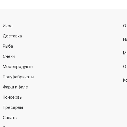
Икра
О
Доставка
Н
Рыба
М
Снеки
Морепродукты
О
Полуфабрикаты
К
Фарш и филе
Консервы
Пресервы
Салаты