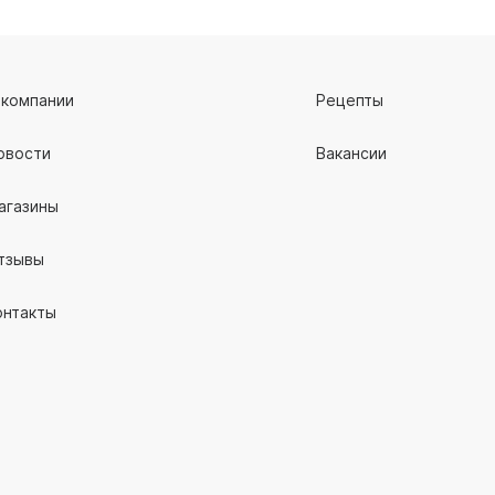
 компании
Рецепты
овости
Вакансии
агазины
тзывы
онтакты