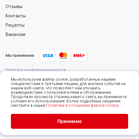
Отзывы
Контакты
Рецепты
Вакансии
Мы принимаем
Политика конфиденциальности
Оферта
Мы используем файлы cookie, разработанные нашими
специалистами и третьими лицами, для анализа событий на
нашем веб-сайте, что позволяет нам улучшать
взаимодействие с пользователями и обслуживание.
2025 © Компания «Сахалин рыба»
Продолжая просмотр страниц нашего сайта, вы принимаете
условия его использования. Более подробные сведения
Мы используем cookie-файлы, чтобы получать
смотрите в нашей
Политике в отношении файлов Cookie.
статистику, которая помогает показывать вам
самые интересные и выгодные предложения. Вы
можете отключить cookie-файлы в настройках.
Продолжая пользоваться сайтом без изменения
Принимаю
настроек, вы даете согласие на использование
ваших cookie-файлов. Всегда рады видеть вас на
нашем сайте!
Подробнее..