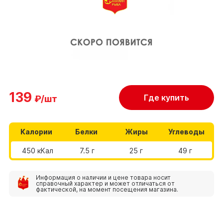
139
Где купить
₽/шт
Калории
Белки
Жиры
Углеводы
450 кКал
7.5 г
25 г
49 г
Информация о наличии и цене товара носит
справочный характер и может отличаться от
фактической, на момент посещения магазина.