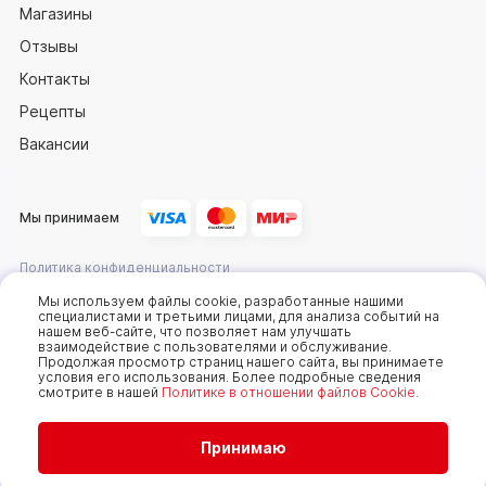
Магазины
Отзывы
Контакты
Рецепты
Вакансии
Мы принимаем
Политика конфиденциальности
Оферта
Мы используем файлы cookie, разработанные нашими
специалистами и третьими лицами, для анализа событий на
нашем веб-сайте, что позволяет нам улучшать
взаимодействие с пользователями и обслуживание.
2025 © Компания «Сахалин рыба»
Продолжая просмотр страниц нашего сайта, вы принимаете
условия его использования. Более подробные сведения
Мы используем cookie-файлы, чтобы получать
смотрите в нашей
Политике в отношении файлов Cookie.
статистику, которая помогает показывать вам
самые интересные и выгодные предложения. Вы
можете отключить cookie-файлы в настройках.
Продолжая пользоваться сайтом без изменения
Принимаю
настроек, вы даете согласие на использование
ваших cookie-файлов. Всегда рады видеть вас на
нашем сайте!
Подробнее..