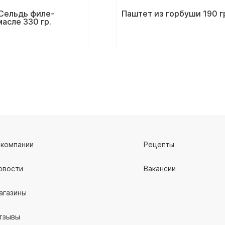
Сельдь филе-
Паштет из горбуши 190 г
масле 330 гр.
 компании
Рецепты
овости
Вакансии
агазины
тзывы