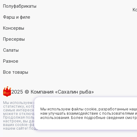
Полуфабрикаты
К
Фарш и филе
Консервы
Пресервы
Салаты
Разное
Все товары
2025 © Компания «Сахалин рыба»
Политика
Мы используем cookie-файлы, чтобы получать
статистику, которая помогает показывать вам
Мы используем файлы cookie, разработанные наши
самые интересные и выгодные предложения. Вы
Оферта
нам улучшать взаимодействие с пользователями и
можете отключить cookie-файлы в настройках.
Продолжая пользоваться сайтом без изменения
использования. Более подробные сведения смотр
настроек, вы даете согласие на использование
ваших cookie-файлов. Всегда рады видеть вас на
нашем сайте!
Подробнее..