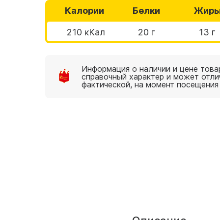
Калории
Белки
Жир
210 кКал
20 г
13 г
Информация о наличии и цене това
справочный характер и может отли
фактической, на момент посещения