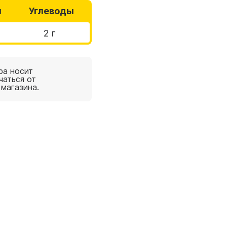
ы
Углеводы
2 г
ра носит
чаться от
 магазина.