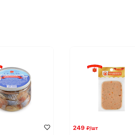
249
₽/шт