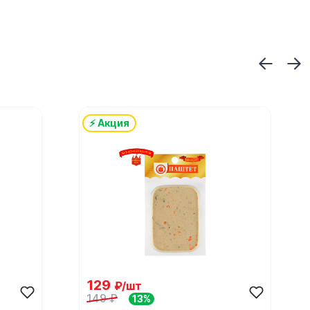
⚡ Акция
129
₽/шт
149 ₽
13%