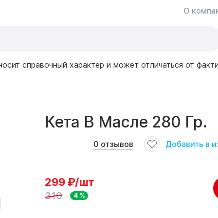
О компа
носит справочный характер и может отличаться от факт
Кета В Масле 280 Гр.
Добавить в 
0
отзывов
299
₽/шт
310
4 %