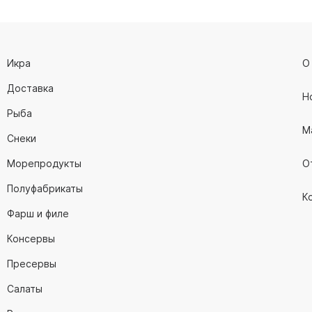
Икра
О
Доставка
Н
Рыба
М
Снеки
Морепродукты
О
Полуфабрикаты
К
Фарш и филе
Консервы
Пресервы
Салаты