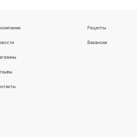
 компании
Рецепты
овости
Вакансии
агазины
тзывы
онтакты