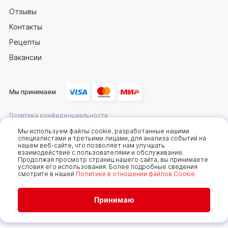
Отзывы
Контакты
Рецепты
Вакансии
Мы принимаем
Политика конфиденциальности
Оферта
Мы используем файлы cookie, разработанные нашими
специалистами и третьими лицами, для анализа событий на
нашем веб-сайте, что позволяет нам улучшать
взаимодействие с пользователями и обслуживание.
2025 © Компания «Сахалин рыба»
Продолжая просмотр страниц нашего сайта, вы принимаете
условия его использования. Более подробные сведения
Мы используем cookie-файлы, чтобы получать
смотрите в нашей
Политике в отношении файлов Cookie.
статистику, которая помогает показывать вам
самые интересные и выгодные предложения. Вы
можете отключить cookie-файлы в настройках.
Продолжая пользоваться сайтом без изменения
Принимаю
настроек, вы даете согласие на использование
ваших cookie-файлов. Всегда рады видеть вас на
нашем сайте!
Подробнее..