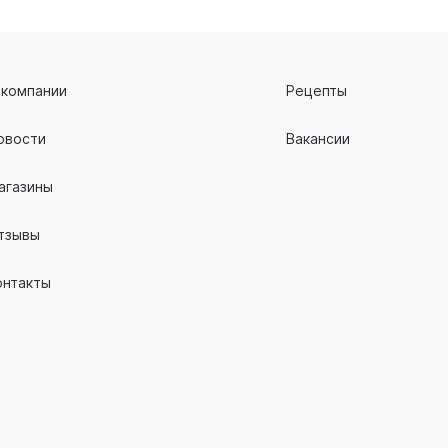
 компании
Рецепты
овости
Вакансии
агазины
тзывы
онтакты