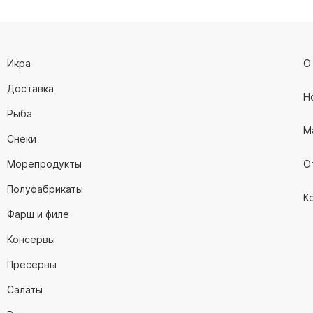
Икра
О
Доставка
Н
Рыба
М
Снеки
Морепродукты
О
Полуфабрикаты
К
Фарш и филе
Консервы
Пресервы
Салаты