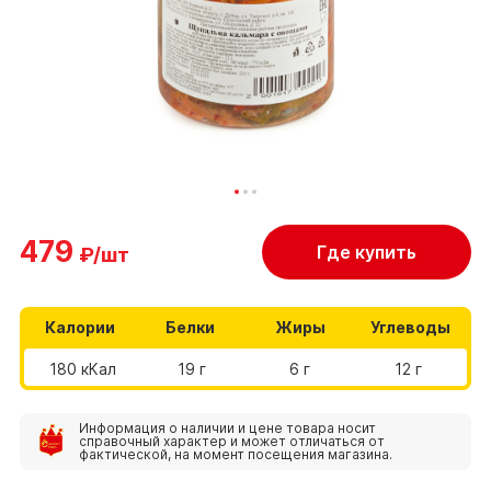
479
Где купить
₽/шт
Калории
Белки
Жиры
Углеводы
180 кКал
19 г
6 г
12 г
Информация о наличии и цене товара носит
справочный характер и может отличаться от
фактической, на момент посещения магазина.